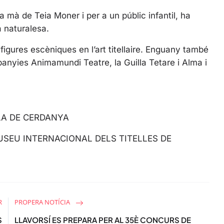
l
s
la mà de Teia Moner i per a un públic infantil, ha
c
a naturalesa.
r
figures escèniques en l’art titellaire. Enguany també
e
anyies Animamundi Teatre, la Guilla Tetare i Alma i
e
n
ILA DE CERDANYA
MUSEU INTERNACIONAL DELS TITELLES DE
R
PROPERA NOTÍCIA
S
LLAVORSÍ ES PREPARA PER AL 35È CONCURS DE