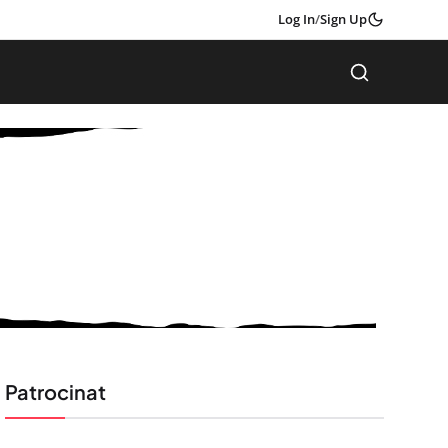
Log In
/
Sign Up
Patrocinat