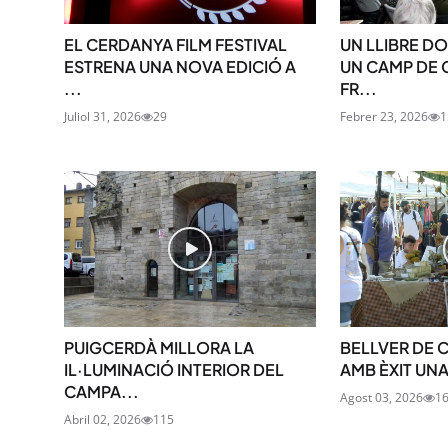
EL CERDANYA FILM FESTIVAL
UN LLIBRE D
ESTRENA UNA NOVA EDICIÓ A
UN CAMP DE
...
FR...
Juliol 31, 2026
29
Febrer 23, 2026
1
PUIGCERDÀ MILLORA LA
BELLVER DE 
IL·LUMINACIÓ INTERIOR DEL
AMB ÈXIT UNA
CAMPA...
Agost 03, 2026
1
Abril 02, 2026
115