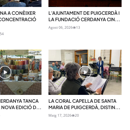
ONA A CONÈIXER
L’AJUNTAMENT DE PUIGCERDÀ I
 CONCENTRACIÓ
LA FUNDACIÓ CERDANYA CIN...
Agost 06, 2026
13
SUBSCRIU-TE
54
CERDANYA TANCA
LA CORAL CAPELLA DE SANTA
 NOVA EDICIÓ D...
MARIA DE PUIGCERDÀ, DISTIN...
6
Maig 17, 2026
20