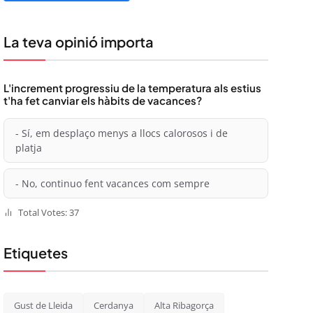
La teva opinió importa
L'increment progressiu de la temperatura als estius
t'ha fet canviar els hàbits de vacances?
- Sí, em desplaço menys a llocs calorosos i de
platja
- No, continuo fent vacances com sempre
Total Votes: 37
Etiquetes
Gust de Lleida
Cerdanya
Alta Ribagorça