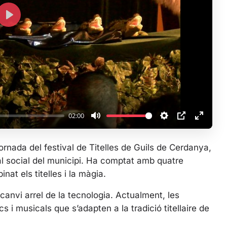
P
l
a
y
02:00
M
S
P
E
u
e
I
n
ornada del festival de Titelles de Guils de Cerdanya,
t
t
P
t
cal social del municipi. Ha comptat amb quatre
e
t
e
at els titelles i la màgia.
i
r
n
f
canvi arrel de la tecnologia. Actualment, les
g
u
 i musicals que s’adapten a la tradició titellaire de
s
l