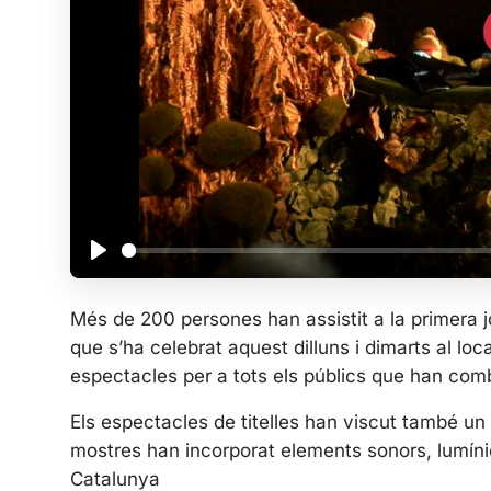
P
l
Més de 200 persones han assistit a la primera j
a
que s’ha celebrat aquest dilluns i dimarts al lo
y
espectacles per a tots els públics que han combin
Els espectacles de titelles han viscut també un 
mostres han incorporat elements sonors, lumínics
Catalunya