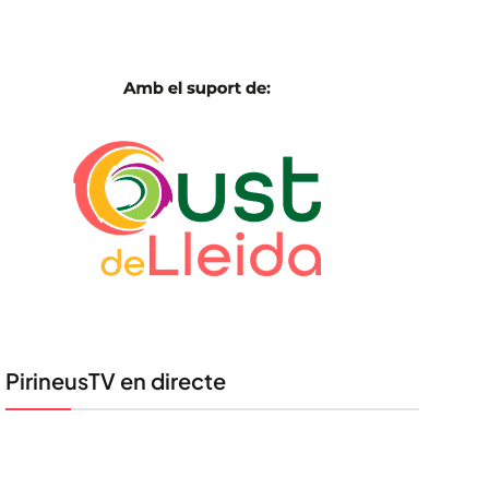
PirineusTV en directe