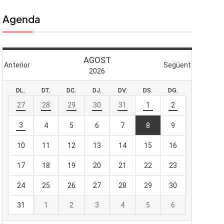
Agenda
 butlletí
viada
-te al nostre
e importa.