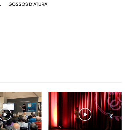
L
GOSSOS D’ATURA
STAY UPDATED
Uneix-te al nostre
Tota l’actualitat, seleccionada i en
directament al teu correu. Subscriu
butlletí i segueix la informació qu