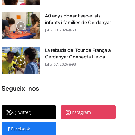
40 anys donant servei als
infants i famílies de Cerdanya:...
Juliol 09, 2026
59
La rebuda del Tour de França a
Cerdanya: Connecta Lleida...
Juliol 07, 2026
98
Segueix-nos
X (Twitter)
Instagram
Facebook