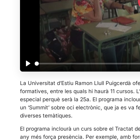
P
l
La Universitat d’Estiu Ramon Llull Puigcerdà of
a
formatives, entre les quals hi haurà 11 cursos. L’e
y
especial perquè serà la 25a. El programa inclour
un ‘Summit’ sobre oci electrònic, que ja es va fe
diverses temàtiques.
El programa inclourà un curs sobre el Tractat de
any més força presència. Per exemple, amb for