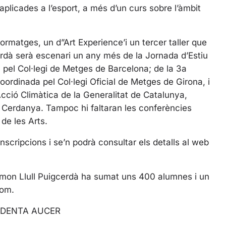
s
s aplicades a l’esport, a més d’un curs sobre l’àmbit
c
r
e
 formatges, un d”Art Experience’i un tercer taller que
e
erdà serà escenari un any més de la Jornada d’Estiu
n
a pel Col·legi de Metges de Barcelona; de la 3a
ordinada pel Col·legi Oficial de Metges de Girona, i
cció Climàtica de la Generalitat de Catalunya,
 Cerdanya. Tampoc hi faltaran les conferències
 de les Arts.
scripcions i se’n podrà consultar els detalls al web
 Ramon Llull Puigcerdà ha sumat uns 400 alumnes i un
hom.
IDENTA AUCER