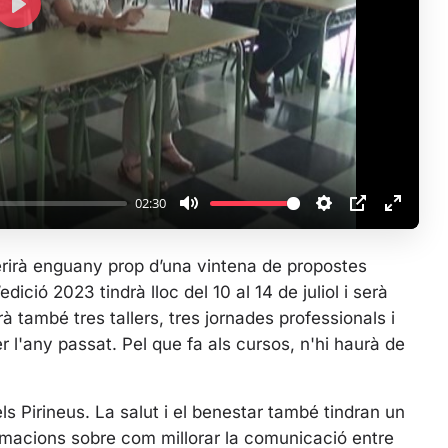
P
l
a
y
02:30
M
S
P
E
u
e
I
n
erirà enguany prop d’una vintena de propostes
t
t
P
t
dició 2023 tindrà lloc del 10 al 14 de juliol i serà
e
t
e
à també tres tallers, tres jornades professionals i
i
r
r l'any passat. Pel que fa als cursos, n'hi haurà de
n
f
g
u
s
l
ls Pirineus. La salut i el benestar també tindran un
l
macions sobre com millorar la comunicació entre