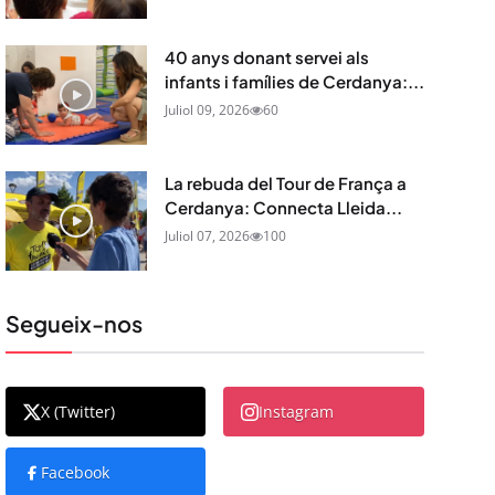
40 anys donant servei als
infants i famílies de Cerdanya:...
Juliol 09, 2026
60
La rebuda del Tour de França a
Cerdanya: Connecta Lleida...
Juliol 07, 2026
100
Segueix-nos
X (Twitter)
Instagram
Facebook