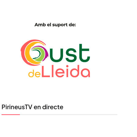
PirineusTV en directe