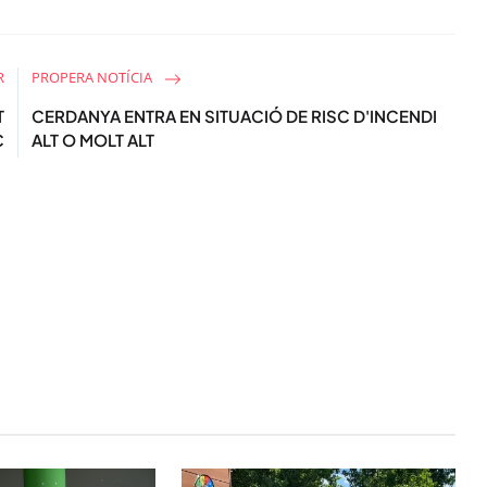
R
PROPERA NOTÍCIA
T
CERDANYA ENTRA EN SITUACIÓ DE RISC D'INCENDI
C
ALT O MOLT ALT
STAY UPDATED
Uneix-te al nostre
Tota l’actualitat, seleccionada i en
directament al teu correu. Subscriu
butlletí i segueix la informació qu