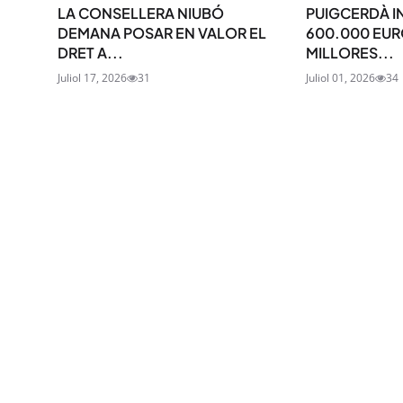
LA CONSELLERA NIUBÓ
PUIGCERDÀ I
DEMANA POSAR EN VALOR EL
600.000 EUR
DRET A...
MILLORES...
Juliol 17, 2026
31
Juliol 01, 2026
34