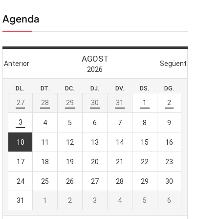
Agenda
 butlletí
viada
-te al nostre
e importa.