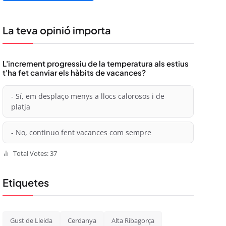
La teva opinió importa
L'increment progressiu de la temperatura als estius
t'ha fet canviar els hàbits de vacances?
- Sí, em desplaço menys a llocs calorosos i de
platja
- No, continuo fent vacances com sempre
Total Votes: 37
Etiquetes
Gust de Lleida
Cerdanya
Alta Ribagorça