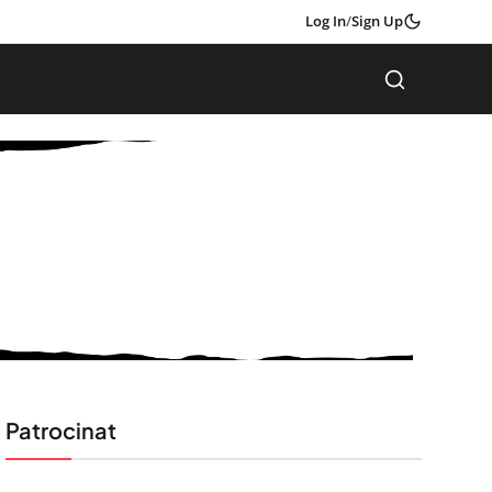
Log In
/
Sign Up
Patrocinat