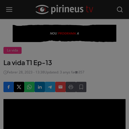
La vida
La vida T1 Ep-13
Febrer 28, 2023 - 13:38
Updated: 3 anys fa
357