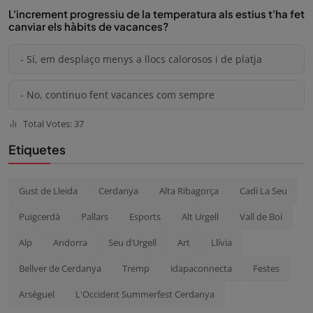
L'increment progressiu de la temperatura als estius t'ha fet
canviar els hàbits de vacances?
- Sí, em desplaço menys a llocs calorosos i de platja
- No, continuo fent vacances com sempre
Total Votes: 37
Etiquetes
Gust de Lleida
Cerdanya
Alta Ribagorça
Cadí La Seu
Puigcerdà
Pallars
Esports
Alt Urgell
Vall de Boí
Alp
Andorra
Seu d’Urgell
Art
Llívia
Bellver de Cerdanya
Tremp
idapaconnecta
Festes
Arsèguel
L'Occident Summerfest Cerdanya