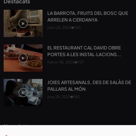
Destacats
LA BARROTA, FRUITS DEL BOSC QUE
ARRELEN A CERDANYA
Juliol 20, 2022
745
EL RESTAURANT CAL DAVID OBRE
PORTES A LES INSTAL·LACIONS...
Febrer 06, 2023
737
JOIES ARTESANALS, DES DE SALÀS DE
PALLARS AL MÓN
Juny 29, 2022
582
Newsletter