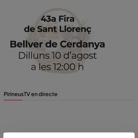
PirineusTV en directe