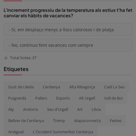
L'increment progressiu de la temperatura als estius t'ha fet
canviar els hàbits de vacances?
- Sí, em desplaço menys a llocs calorosos i de platja
- No, continuo fent vacances com sempre
Total Votes: 37
Etiquetes
Gust de Lleida
Cerdanya
Alta Ribagorça
Cadí La Seu
Puigcerdà
Pallars
Esports
Alt Urgell
Vall de Boí
Alp
Andorra
Seu d’Urgell
Art
Llívia
Bellver de Cerdanya
Tremp
idapaconnecta
Festes
Arsèguel
L'Occident Summerfest Cerdanya