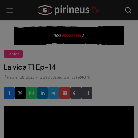
La vida
La vida T1 Ep-14
Febrer 28, 2023 - 13:39
Updated: 3 anys fa
379