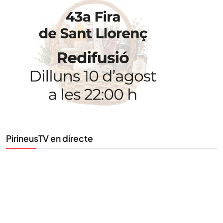
STAY UPDATED
Uneix-te al nostre butlletí
Tota l’actualitat, seleccionada i enviada directament
al teu correu. Subscriu-te al nostre butlletí i segueix
la informació que importa.
SUBSCRIU-TE
PirineusTV en directe