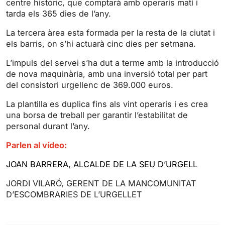
centre històric, que comptarà amb operaris matí i
g
u
tarda els 365 dies de l’any.
s
l
l
La tercera àrea esta formada per la resta de la ciutat i
s
els barris, on s’hi actuarà cinc dies per setmana.
c
L’impuls del servei s’ha dut a terme amb la introducció
r
de nova maquinària, amb una inversió total per part
e
del consistori urgellenc de 369.000 euros.
e
La plantilla es duplica fins als vint operaris i es crea
n
una borsa de treball per garantir l’estabilitat de
personal durant l’any.
Parlen al vídeo:
JOAN BARRERA, ALCALDE DE LA SEU D’URGELL
JORDI VILARÓ, GERENT DE LA MANCOMUNITAT
D’ESCOMBRARIES DE L’URGELLET