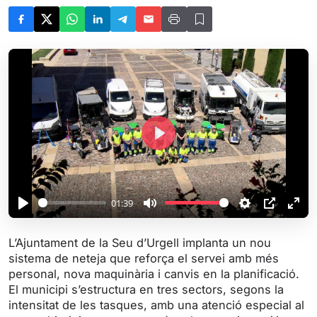
P
l
a
y
01:39
P
M
S
P
E
l
u
e
I
n
L’Ajuntament de la Seu d’Urgell implanta un nou
a
t
t
P
t
sistema de neteja que reforça el servei amb més
y
e
t
e
personal, nova maquinària i canvis en la planificació.
i
r
El municipi s’estructura en tres sectors, segons la
intensitat de les tasques, amb una atenció especial al
n
f