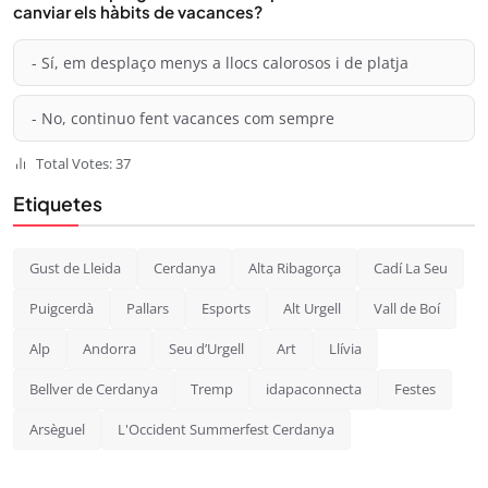
canviar els hàbits de vacances?
- Sí, em desplaço menys a llocs calorosos i de platja
- No, continuo fent vacances com sempre
Total Votes: 37
Etiquetes
Gust de Lleida
Cerdanya
Alta Ribagorça
Cadí La Seu
Puigcerdà
Pallars
Esports
Alt Urgell
Vall de Boí
Alp
Andorra
Seu d’Urgell
Art
Llívia
Bellver de Cerdanya
Tremp
idapaconnecta
Festes
Arsèguel
L'Occident Summerfest Cerdanya