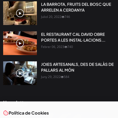
LA BARROTA, FRUITS DEL BOSC QUE
ARRELEN A CERDANYA
Juliol 20, 2022
746
EL RESTAURANT CAL DAVID OBRE
PORTES A LES INSTAL·LACIONS...
Febrer 06, 2023
740
JOIES ARTESANALS, DES DE SALÀS DE
PALLARS AL MÓN
Juny 29, 2022
584
Newsletter
Política de Cookies
Tota l’actualitat, seleccionada i enviada directament al teu