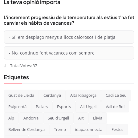
La teva opinió importa
L'increment progressiu de la temperatura als estius t'ha fet
canviar els hàbits de vacances?
- Sí, em desplaço menys a llocs calorosos i de platja
- No, continuo fent vacances com sempre
Total Votes: 37
Etiquetes
Gust de Lleida
Cerdanya
Alta Ribagorça
Cadí La Seu
Puigcerdà
Pallars
Esports
Alt Urgell
Vall de Boí
Alp
Andorra
Seu d’Urgell
Art
Llívia
Bellver de Cerdanya
Tremp
idapaconnecta
Festes