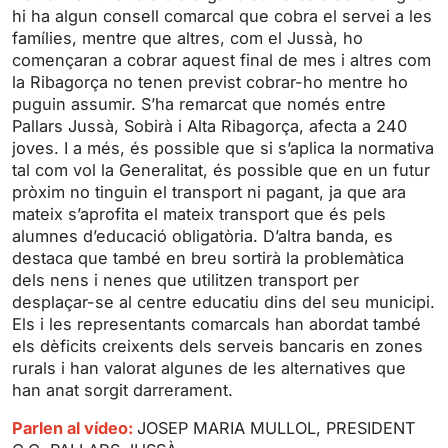
hi ha algun consell comarcal que cobra el servei a les
r
famílies, mentre que altres, com el Jussà, ho
e
començaran a cobrar aquest final de mes i altres com
e
la Ribagorça no tenen previst cobrar-ho mentre ho
n
puguin assumir. S’ha remarcat que només entre
Pallars Jussà, Sobirà i Alta Ribagorça, afecta a 240
joves. I a més, és possible que si s’aplica la normativa
tal com vol la Generalitat, és possible que en un futur
pròxim no tinguin el transport ni pagant, ja que ara
mateix s’aprofita el mateix transport que és pels
alumnes d’educació obligatòria. D’altra banda, es
destaca que també en breu sortirà la problemàtica
dels nens i nenes que utilitzen transport per
desplaçar-se al centre educatiu dins del seu municipi.
Els i les representants comarcals han abordat també
els dèficits creixents dels serveis bancaris en zones
rurals i han valorat algunes de les alternatives que
han anat sorgit darrerament.
Parlen al vídeo:
JOSEP MARIA MULLOL, PRESIDENT