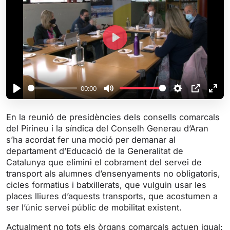
P
l
a
y
00:00
P
M
S
P
E
l
u
e
I
n
En la reunió de presidències dels consells comarcals
a
t
t
P
t
del Pirineu i la síndica del Conselh Generau d’Aran
y
e
t
e
s’ha acordat fer una moció per demanar al
i
r
departament d’Educació de la Generalitat de
Catalunya que elimini el cobrament del servei de
n
f
transport als alumnes d’ensenyaments no obligatoris,
g
u
cicles formatius i batxillerats, que vulguin usar les
s
l
places lliures d’aquests transports, que acostumen a
l
ser l’únic servei públic de mobilitat existent.
s
Actualment no tots els òrgans comarcals actuen igual:
c