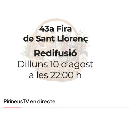
STAY UPDATED
Uneix-te al nostre butlletí
Tota l’actualitat, seleccionada i enviada directament
al teu correu. Subscriu-te al nostre butlletí i segueix
la informació que importa.
SUBSCRIU-TE
PirineusTV en directe