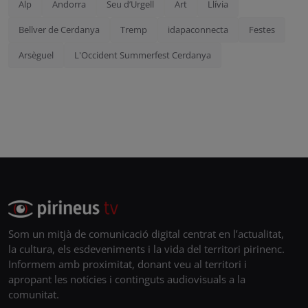
Alp
Andorra
Seu d’Urgell
Art
Llívia
Bellver de Cerdanya
Tremp
idapaconnecta
Festes
Arsèguel
L'Occident Summerfest Cerdanya
Som un mitjà de comunicació digital centrat en l’actualitat,
la cultura, els esdeveniments i la vida del territori pirinenc.
Informem amb proximitat, donant veu al territori i
apropant les notícies i continguts audiovisuals a la
comunitat.