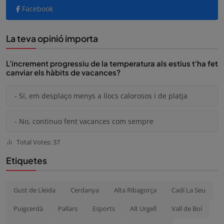
Facebook
La teva opinió importa
L'increment progressiu de la temperatura als estius t'ha fet
canviar els hàbits de vacances?
- Sí, em desplaço menys a llocs calorosos i de platja
- No, continuo fent vacances com sempre
Total Votes: 37
Etiquetes
Gust de Lleida
Cerdanya
Alta Ribagorça
Cadí La Seu
Puigcerdà
Pallars
Esports
Alt Urgell
Vall de Boí