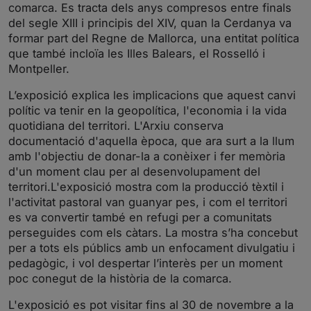
comarca. Es tracta dels anys compresos entre finals
del segle XIII i principis del XIV, quan la Cerdanya va
formar part del Regne de Mallorca, una entitat política
que també incloïa les Illes Balears, el Rosselló i
Montpeller.
L’exposició explica les implicacions que aquest canvi
polític va tenir en la geopolítica, l'economia i la vida
quotidiana del territori. L'Arxiu conserva
documentació d'aquella època, que ara surt a la llum
amb l'objectiu de donar-la a conèixer i fer memòria
d'un moment clau per al desenvolupament del
territori.L'exposició mostra com la producció tèxtil i
l'activitat pastoral van guanyar pes, i com el territori
es va convertir també en refugi per a comunitats
perseguides com els càtars. La mostra s’ha concebut
per a tots els públics amb un enfocament divulgatiu i
pedagògic, i vol despertar l’interès per un moment
poc conegut de la història de la comarca.
L'exposició es pot visitar fins al 30 de novembre a la