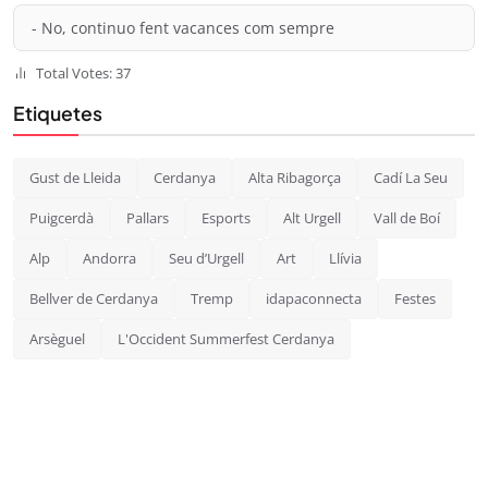
- No, continuo fent vacances com sempre
Total Votes: 37
Etiquetes
Gust de Lleida
Cerdanya
Alta Ribagorça
Cadí La Seu
Puigcerdà
Pallars
Esports
Alt Urgell
Vall de Boí
Alp
Andorra
Seu d’Urgell
Art
Llívia
Bellver de Cerdanya
Tremp
idapaconnecta
Festes
Arsèguel
L'Occident Summerfest Cerdanya