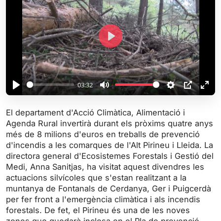
P
l
a
y
03:32
P
M
S
P
E
l
u
e
I
n
El departament d'Acció Climàtica, Alimentació i
a
t
t
P
t
Agenda Rural invertirà durant els pròxims quatre anys
y
e
t
e
més de 8 milions d'euros en treballs de prevenció
i
r
d'incendis a les comarques de l'Alt Pirineu i Lleida. La
directora general d'Ecosistemes Forestals i Gestió del
n
f
Medi, Anna Sanitjas, ha visitat aquest divendres les
g
u
actuacions silvícoles que s'estan realitzant a la
s
l
muntanya de Fontanals de Cerdanya, Ger i Puigcerdà
l
per fer front a l'emergència climàtica i als incendis
s
forestals. De fet, el Pirineu és una de les noves
c
zones que quedarà inclosa en el Pla de prevenció