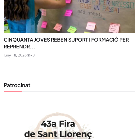
CINQUANTA JOVES REBEN SUPORT I FORMACIÓ PER
REPRENDR...
Juny 18, 2026
73
STAY UPDATED
Uneix-te al nostre butlletí
Tota l’actualitat, seleccionada i enviada directament
Patrocinat
al teu correu. Subscriu-te al nostre butlletí i segueix
la informació que importa.
SUBSCRIU-TE