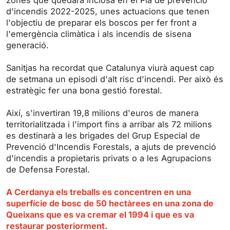
r
d'incendis 2022-2025, unes actuacions que tenen
l'objectiu de preparar els boscos per fer front a
e
l'emergència climàtica i als incendis de sisena
e
generació.
n
Sanitjas ha recordat que Catalunya viurà aquest cap
de setmana un episodi d'alt risc d'incendi. Per això és
estratègic fer una bona gestió forestal.
Així, s'invertiran 19,8 milions d'euros de manera
territorialitzada i l'import fins a arribar als 72 milions
es destinarà a les brigades del Grup Especial de
Prevenció d'Incendis Forestals, a ajuts de prevenció
d'incendis a propietaris privats o a les Agrupacions
de Defensa Forestal.
A Cerdanya els treballs es concentren en una
superfície de bosc de 50 hectàrees en una zona de
Queixans que es va cremar el 1994 i que es va
restaurar posteriorment.