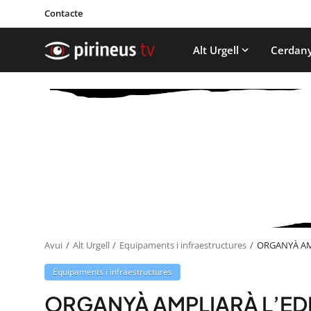
Contacte
Alt Urgell
Cerdan
Avui
Alt Urgell
Equipaments i infraestructures
ORGANYÀ AMP
Equipaments i infraestructures
ORGANYÀ AMPLIARÀ L’EDIF