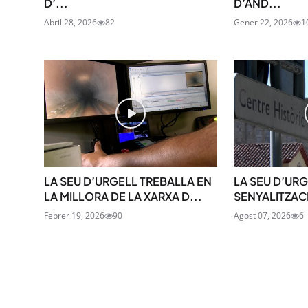
D’...
D’AND...
Abril 28, 2026
82
Gener 22, 2026
1
LA SEU D’URGELL TREBALLA EN
LA SEU D’UR
LA MILLORA DE LA XARXA D...
SENYALITZACI
Febrer 19, 2026
90
Agost 07, 2026
6