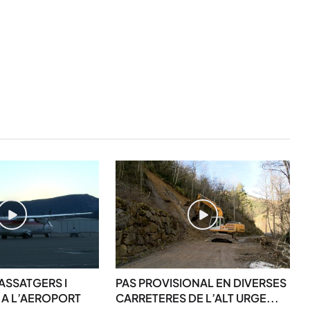
STAY UPDATED
Uneix-te al nostre
Tota l’actualitat, seleccionada i en
ASSATGERS I
PAS PROVISIONAL EN DIVERSES
directament al teu correu. Subscriu
A L’AEROPORT
CARRETERES DE L’ALT URGE...
butlletí i segueix la informació qu