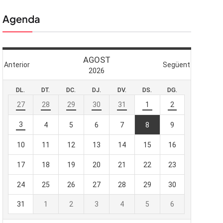
Agenda
 butlletí
viada
-te al nostre
e importa.