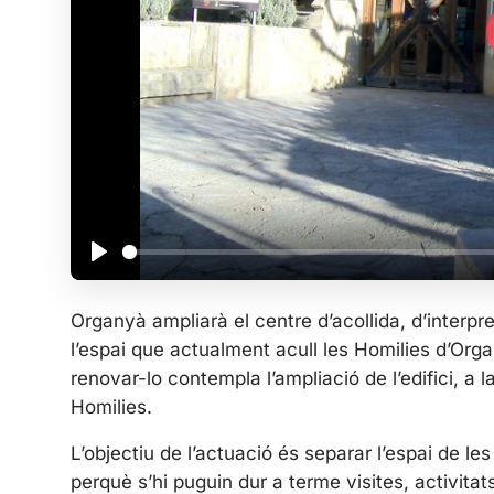
P
l
Organyà ampliarà el centre d’acollida, d’interpreta
a
l’espai que actualment acull les Homilies d’Organ
y
renovar-lo contempla l’ampliació de l’edifici, a 
Homilies.
L’objectiu de l’actuació és separar l’espai de les 
perquè s’hi puguin dur a terme visites, activitat