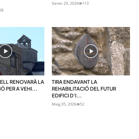
Gener 29, 2026
113
08
SUBSCRIU-TE
GELL RENOVARÀ LA
TIRA ENDAVANT LA
Ó PER A VEHI...
REHABILITACIÓ DEL FUTUR
EDIFICI D’I...
Maig 05, 2026
52