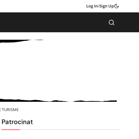
Log In
/
Sign Up
E TURISME
Patrocinat