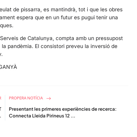
l
s
teulat de pissarra, es mantindrà, tot i que les obres
c
tament espera que en un futur es pugui tenir una
r
tiques.
e
i Serveis de Catalunya, compta amb un pressupost
e
la pandèmia. El consistori preveu la inversió de
n
ny.
RGANYÀ
R
PROPERA NOTÍCIA
T
Presentant les primeres experiències de recerca:
.
Connecta Lleida Pirineus 12 ...