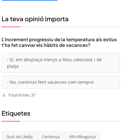
La teva opinió importa
L'increment progressiu de la temperatura als estius
t'ha fet canviar els hàbits de vacances?
- Sí, em desplaço menys a llocs calorosos i de
platja
- No, continuo fent vacances com sempre
Total Votes: 37
Etiquetes
Gust de Lleida
Cerdanya
Alta Ribagorça