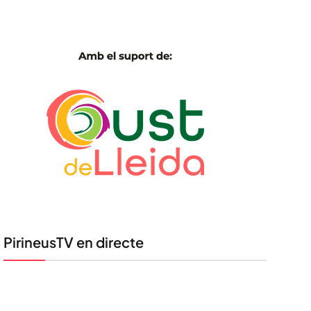
PirineusTV en directe