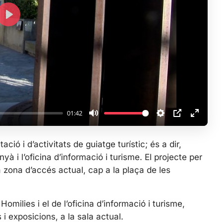
P
l
a
y
01:42
M
S
P
E
u
e
I
n
ció i d’activitats de guiatge turístic; és a dir,
t
t
P
t
yà i l’oficina d’informació i turisme. El projecte per
e
t
e
la zona d’accés actual, cap a la plaça de les
i
r
n
f
g
u
Homilies i el de l’oficina d’informació i turisme,
s
l
s i exposicions, a la sala actual.