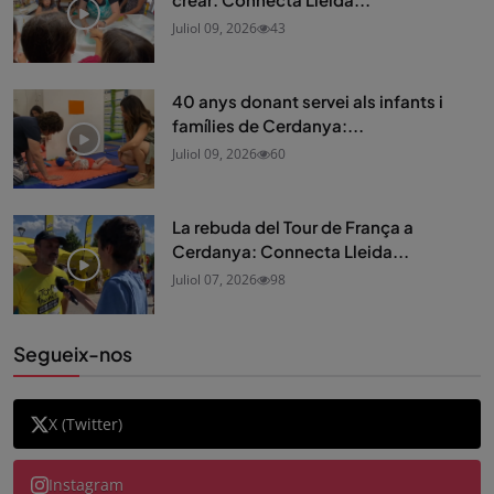
Juliol 09, 2026
43
40 anys donant servei als infants i
famílies de Cerdanya:...
Juliol 09, 2026
60
La rebuda del Tour de França a
Cerdanya: Connecta Lleida...
Juliol 07, 2026
98
Segueix-nos
X (Twitter)
Instagram