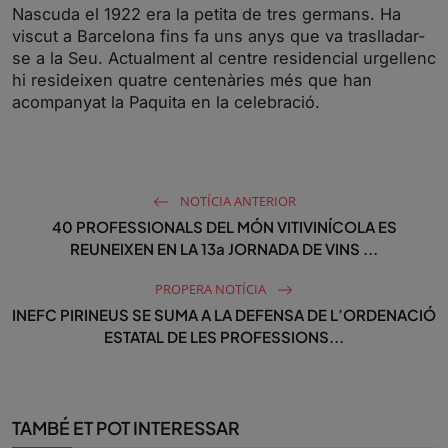
s
l
Nascuda el 1922 era la petita de tres germans. Ha
l
viscut a Barcelona fins fa uns anys que va traslladar-
s
se a la Seu. Actualment al centre residencial urgellenc
hi resideixen quatre centenàries més que han
c
acompanyat la Paquita en la celebració.
r
e
e
n
NOTÍCIA ANTERIOR
40 PROFESSIONALS DEL MÓN VITIVINÍCOLA ES
REUNEIXEN EN LA 13a JORNADA DE VINS ...
PROPERA NOTÍCIA
INEFC PIRINEUS SE SUMA A LA DEFENSA DE L’ORDENACIÓ
ESTATAL DE LES PROFESSIONS...
TAMBÉ ET POT INTERESSAR