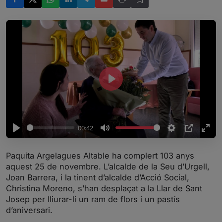
P
l
a
y
00:42
P
M
S
P
E
l
u
e
I
n
Paquita Argelagues Altable ha complert 103 anys
a
t
t
P
t
aquest 25 de novembre. L’alcalde de la Seu d’Urgell,
y
e
t
e
Joan Barrera, i la tinent d’alcalde d’Acció Social,
i
r
Christina Moreno, s’han desplaçat a la Llar de Sant
Josep per lliurar-li un ram de flors i un pastís
n
f
d’aniversari.
g
u