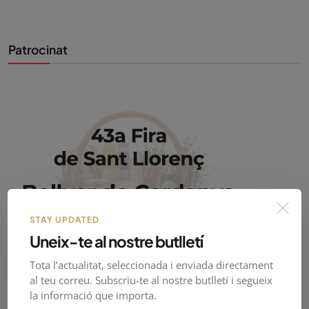
Patrocinat
STAY UPDATED
Uneix-te al nostre butlletí
Tota l’actualitat, seleccionada i enviada directament
al teu correu. Subscriu-te al nostre butlletí i segueix
la informació que importa.
PirineusTV en directe