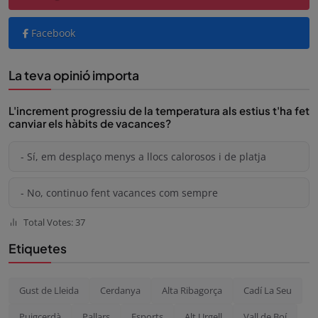
Facebook
La teva opinió importa
L'increment progressiu de la temperatura als estius t'ha fet
canviar els hàbits de vacances?
- Sí, em desplaço menys a llocs calorosos i de platja
- No, continuo fent vacances com sempre
Total Votes: 37
Etiquetes
Gust de Lleida
Cerdanya
Alta Ribagorça
Cadí La Seu
Puigcerdà
Pallars
Esports
Alt Urgell
Vall de Boí