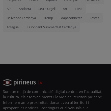
Alp
Andorra
Seu d’Urgell
Art
Llívia
Bellver de Cerdanya
Tremp
idapaconnecta
Festes
Arsèguel
L'Occident Summerfest Cerdanya
Som un mitjà de comunicació digital centrat en l’actualitat,
la cultura, els esdeveniments i la vida del territori pirinenc.
Informem amb proximitat, donant veu al territori i
apropant les notícies i continguts audiovisuals a la