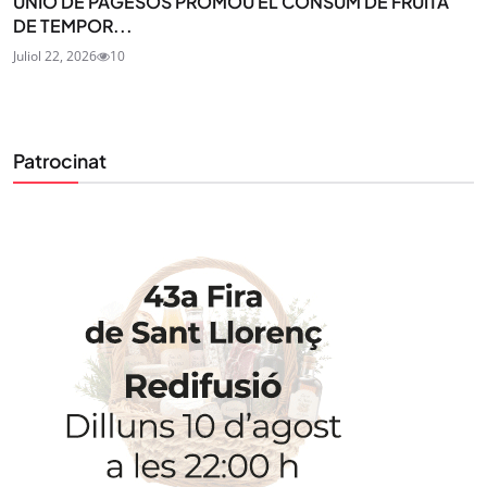
UNIÓ DE PAGESOS PROMOU EL CONSUM DE FRUITA
DE TEMPOR...
Juliol 22, 2026
10
Patrocinat
STAY UPDATED
Uneix-te al nostre butlletí
Tota l’actualitat, seleccionada i enviada directament
al teu correu. Subscriu-te al nostre butlletí i segueix