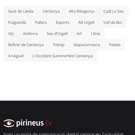
Gust de Lleida
Cerdanya
Alta Ribagorça
Cadí La Seu
Puigcerdà
Pallars
Esports
Alt Urgell
Vall de Boí
Alp
Andorra
Seu d’Urgell
Art
Llívia
Bellver de Cerdanya
Tremp
idapaconnecta
Festes
Arsèguel
L'Occident Summerfest Cerdanya
Som un mitjà de comunicació digital centrat en l’actualitat,