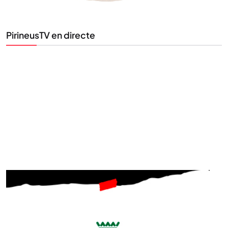
la informació que importa.
PirineusTV en directe
SUBSCRIU-TE