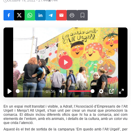
Octubre 19, 2022 - 21:44
144
P
l
a
y
01:56
P
M
S
P
E
l
u
e
I
n
En un espai molt transitat i visible, a Adrall, l’Associació d’Empresaris de l’Alt
Urgell i Menja’t Alt Urgell, s’han unit per crear un mural que promocioni la
a
t
t
P
t
comarca. El dibuix inclou diferents oficis que hi ha a la comarca, així com
y
e
t
e
elements de l’entorn, amb els animals, i detalls de la cultura, amb un color viu
que crida l’atenció.
i
r
Aquest és el tret de sortida de la campanya ‘Em quedo amb l’Alt Urgell’, per