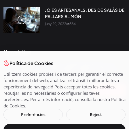
JOIES ARTESANALS, DES DE SALÀS DE
PALLARS AL MÓN
Juny 29, 2022
584
Newsletter
Política de Cookies
Tota l’actualitat, seleccionada i enviada directament al teu
correu. Subscriu-te al nostre butlletí i segueix la informació
Utilitzem cookies pròpies i de tercers per garantir el correcte
que importa.
funcionament del web, analitzar el trànsit i millorar la teva
experiència de navegació Pots acceptar totes les cookies,
Subscriu-te
rebutjar les no necessàries o configurar les teves
preferències. Per a més informació, consulta la nostra Política
de Cookies.
Preferències
Reject
© 2026 Pirineus TV - Cadena Pirenaica de Ràdio i Televisió SL