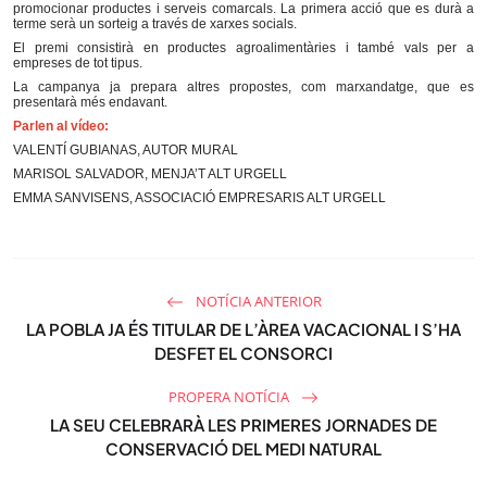
n
f
promocionar productes i serveis comarcals. La primera acció que es durà a
terme serà un sorteig a través de xarxes socials.
g
u
El premi consistirà en productes agroalimentàries i també vals per a
s
l
empreses de tot tipus.
La campanya ja prepara altres propostes, com marxandatge, que es
l
presentarà més endavant.
s
Parlen al vídeo:
c
VALENTÍ GUBIANAS, AUTOR MURAL
r
MARISOL SALVADOR, MENJA’T ALT URGELL
EMMA SANVISENS, ASSOCIACIÓ EMPRESARIS ALT URGELL
e
e
n
NOTÍCIA ANTERIOR
LA POBLA JA ÉS TITULAR DE L’ÀREA VACACIONAL I S’HA
DESFET EL CONSORCI
PROPERA NOTÍCIA
LA SEU CELEBRARÀ LES PRIMERES JORNADES DE
CONSERVACIÓ DEL MEDI NATURAL