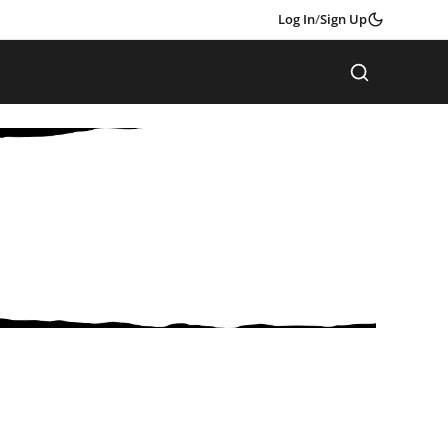
Log In
/
Sign Up