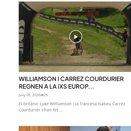
WILLIAMSON I CARREZ COURDURIER
REGNEN A LA iXS EUROP...
Juny 08, 2026
26
El britànic Luke Williamson i la francesa Isabeu Carrez
Courdurier s’han fet ...