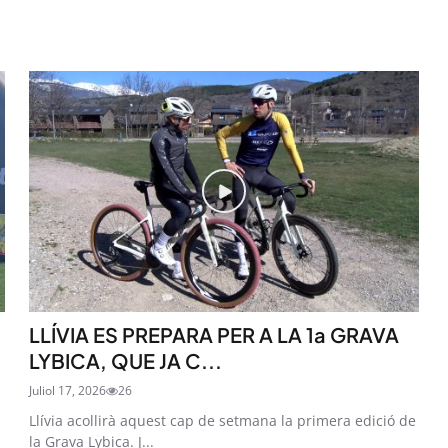
LLÍVIA ES PREPARA PER A LA 1a GRAVA
LYBICA, QUE JA C...
Juliol 17, 2026
26
Llívia acollirà aquest cap de setmana la primera edició de
la Grava Lybica. J...