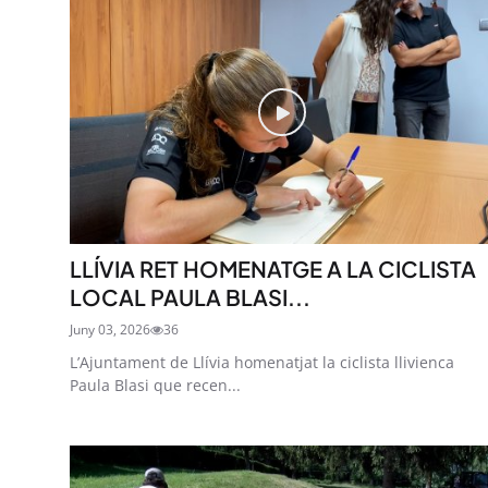
LLÍVIA RET HOMENATGE A LA CICLISTA
LOCAL PAULA BLASI...
Juny 03, 2026
36
L’Ajuntament de Llívia homenatjat la ciclista llivienca
Paula Blasi que recen...