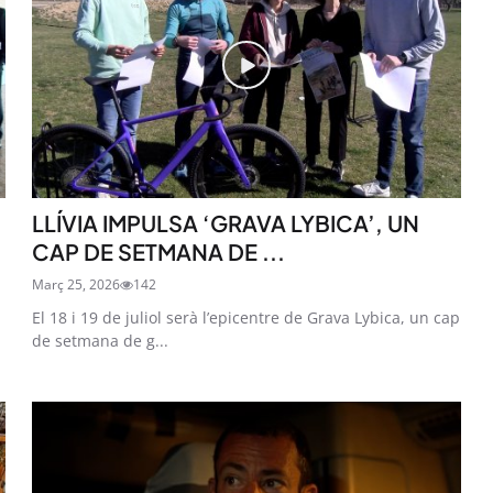
LLÍVIA IMPULSA ‘GRAVA LYBICA’, UN
CAP DE SETMANA DE ...
Març 25, 2026
142
El 18 i 19 de juliol serà l’epicentre de Grava Lybica, un cap
de setmana de g...