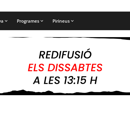
ya
Programes
Pirineus