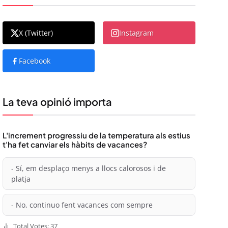
X (Twitter)
Instagram
Facebook
La teva opinió importa
L'increment progressiu de la temperatura als estius
t'ha fet canviar els hàbits de vacances?
- Sí, em desplaço menys a llocs calorosos i de
platja
- No, continuo fent vacances com sempre
Total Votes: 37