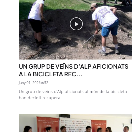
UN GRUP DE VEÏNS D’ALP AFICIONATS
A LA BICICLETA REC...
Juny 01, 2026
52
Un grup de veïns d’Alp aficionats al món de la bicicleta
han decidit recupera...