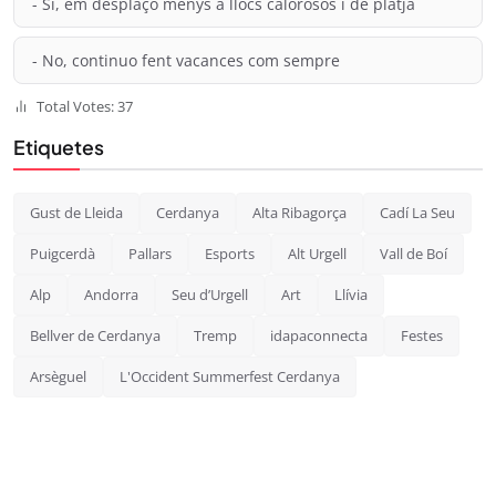
- Sí, em desplaço menys a llocs calorosos i de platja
- No, continuo fent vacances com sempre
Total Votes: 37
Etiquetes
Gust de Lleida
Cerdanya
Alta Ribagorça
Cadí La Seu
Puigcerdà
Pallars
Esports
Alt Urgell
Vall de Boí
Alp
Andorra
Seu d’Urgell
Art
Llívia
Bellver de Cerdanya
Tremp
idapaconnecta
Festes
Arsèguel
L'Occident Summerfest Cerdanya