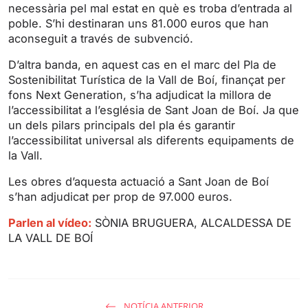
necessària pel mal estat en què es troba d’entrada al
n
f
poble. S’hi destinaran uns 81.000 euros que han
g
u
aconseguit a través de subvenció.
s
l
l
D’altra banda, en aquest cas en el marc del Pla de
s
Sostenibilitat Turística de la Vall de Boí, finançat per
fons Next Generation, s’ha adjudicat la millora de
c
l’accessibilitat a l’església de Sant Joan de Boí. Ja que
r
un dels pilars principals del pla és garantir
e
l’accessibilitat universal als diferents equipaments de
e
la Vall.
n
Les obres d’aquesta actuació a Sant Joan de Boí
s’han adjudicat per prop de 97.000 euros.
Parlen al vídeo:
SÒNIA BRUGUERA, ALCALDESSA DE
LA VALL DE BOÍ
NOTÍCIA ANTERIOR