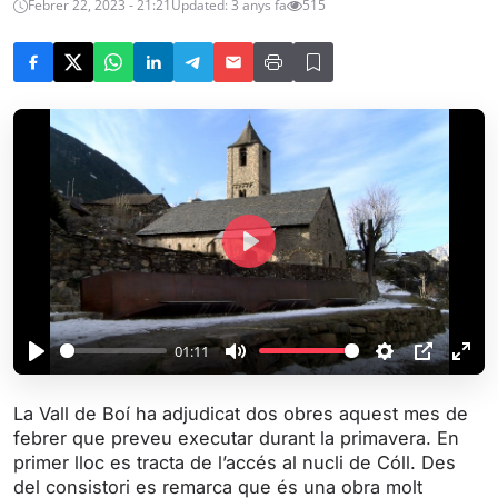
Febrer 22, 2023 - 21:21
Updated: 3 anys fa
515
P
l
a
y
01:11
P
M
S
P
E
l
u
e
I
n
La Vall de Boí ha adjudicat dos obres aquest mes de
a
t
t
P
t
febrer que preveu executar durant la primavera. En
y
e
t
e
primer lloc es tracta de l’accés al nucli de Cóll. Des
i
r
del consistori es remarca que és una obra molt