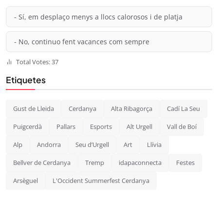
- Sí, em desplaço menys a llocs calorosos i de platja
- No, continuo fent vacances com sempre
Total Votes: 37
Etiquetes
Gust de Lleida
Cerdanya
Alta Ribagorça
Cadí La Seu
Puigcerdà
Pallars
Esports
Alt Urgell
Vall de Boí
Alp
Andorra
Seu d’Urgell
Art
Llívia
Bellver de Cerdanya
Tremp
idapaconnecta
Festes
Arsèguel
L'Occident Summerfest Cerdanya