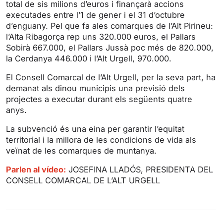
total de sis milions d’euros i finançarà accions
n
f
executades entre l’1 de gener i el 31 d’octubre
g
u
d’enguany. Pel que fa ales comarques de l’Alt Pirineu:
s
l
l’Alta Ribagorça rep uns 320.000 euros, el Pallars
l
Sobirà 667.000, el Pallars Jussà poc més de 820.000,
s
la Cerdanya 446.000 i l’Alt Urgell, 970.000.
c
El Consell Comarcal de l’Alt Urgell, per la seva part, ha
r
demanat als dinou municipis una previsió dels
e
projectes a executar durant els següents quatre
e
anys.
n
La subvenció és una eina per garantir l’equitat
territorial i la millora de les condicions de vida als
veïnat de les comarques de muntanya.
Parlen al vídeo:
JOSEFINA LLADÓS, PRESIDENTA DEL
CONSELL COMARCAL DE L’ALT URGELL