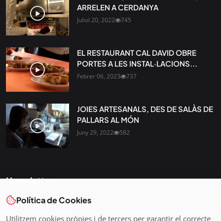
ARRELEN A CERDANYA
Juliol 20, 2022
745
EL RESTAURANT CAL DAVID OBRE
PORTES A LES INSTAL·LACIONS...
Febrer 06, 2023
737
JOIES ARTESANALS, DES DE SALÀS DE
PALLARS AL MÓN
Juny 29, 2022
582
Newsletter
Política de Cookies
Tota l’actualitat, seleccionada i enviada directament al teu
correu. Subscriu-te al nostre butlletí i segueix la informació
Utilitzem cookies pròpies i de tercers per garantir el correcte