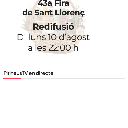
STAY UPDATED
Uneix-te al nostre butlletí
Tota l’actualitat, seleccionada i enviada directament
al teu correu. Subscriu-te al nostre butlletí i segueix
la informació que importa.
SUBSCRIU-TE
PirineusTV en directe