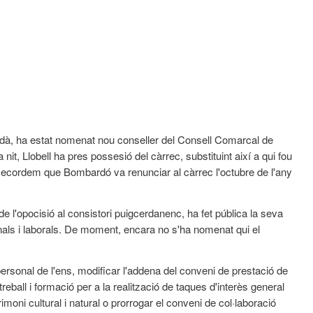
cerdà, ha estat nomenat nou conseller del Consell Comarcal de
it, Llobell ha pres possesió del càrrec, substituint així a qui fou
Recordem que Bombardó va renunciar al càrrec l'octubre de l'any
e l'opocisió al consistori puigcerdanenc, ha fet pública la seva
nals i laborals. De moment, encara no s'ha nomenat qui el
ersonal de l'ens, modificar l'addena del conveni de prestació de
eball i formació per a la realització de taques d'interès general
oni cultural i natural o prorrogar el conveni de col·laboració