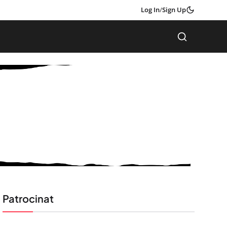
Log In
/
Sign Up
Patrocinat