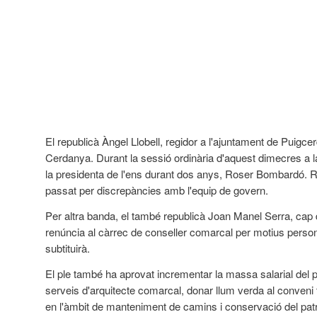
El republicà Àngel Llobell, regidor a l'ajuntament de Puig
Cerdanya. Durant la sessió ordinària d'aquest dimecres a la n
la presidenta de l'ens durant dos anys, Roser Bombardó. 
passat per discrepàncies amb l'equip de govern.
Per altra banda, el també republicà Joan Manel Serra, cap d
renúncia al càrrec de conseller comarcal per motius perso
subtituirà.
El ple també ha aprovat incrementar la massa salarial del p
serveis d'arquitecte comarcal, donar llum verda al conveni tr
en l'àmbit de manteniment de camins i conservació del patrim