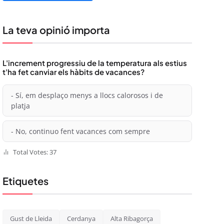
La teva opinió importa
L'increment progressiu de la temperatura als estius
t'ha fet canviar els hàbits de vacances?
- Sí, em desplaço menys a llocs calorosos i de
platja
- No, continuo fent vacances com sempre
Total Votes: 37
Etiquetes
Gust de Lleida
Cerdanya
Alta Ribagorça