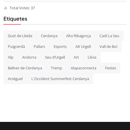
Total Votes: 37
Etiquetes
Gust de Lleida
Cerdanya
Alta Ribagorça
Cadí La Seu
Puigcerdà
Pallars
Esports
Alt Urgell
Vall de Boí
Alp
Andorra
Seu d’Urgell
Art
Llívia
Bellver de Cerdanya
Tremp
idapaconnecta
Festes
Arsèguel
L'Occident Summerfest Cerdanya