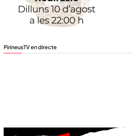
Tota l’actualitat, seleccionada i enviada directament
al teu correu. Subscriu-te al nostre butlletí i segueix
la informació que importa.
PirineusTV en directe
SUBSCRIU-TE