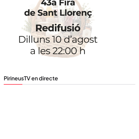
STAY UPDATED
Uneix-te al nostre butlletí
Tota l’actualitat, seleccionada i enviada directament
al teu correu. Subscriu-te al nostre butlletí i segueix
la informació que importa.
SUBSCRIU-TE
PirineusTV en directe