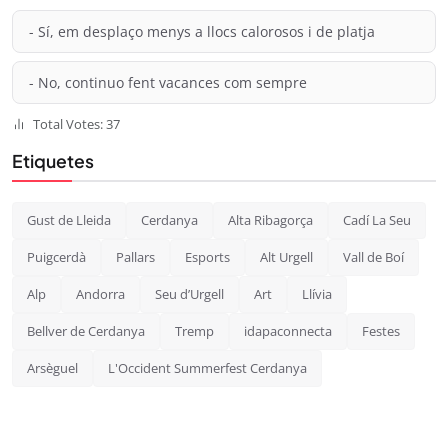
- Sí, em desplaço menys a llocs calorosos i de platja
- No, continuo fent vacances com sempre
Total Votes: 37
Etiquetes
Gust de Lleida
Cerdanya
Alta Ribagorça
Cadí La Seu
Puigcerdà
Pallars
Esports
Alt Urgell
Vall de Boí
Alp
Andorra
Seu d’Urgell
Art
Llívia
Bellver de Cerdanya
Tremp
idapaconnecta
Festes
Arsèguel
L'Occident Summerfest Cerdanya