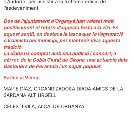
d’Andorra, per assistir a la tretzena edició de
g
u
l’esdeveniment.
s
l
l
Des de l’ajuntament d’Organyà han valorat molt
s
positivament el retorn d’aquesta festa a la vila. En
c
aquest sentit, en destaca la tasca que fa l’agrupació
r
sardanista del municipi, per mantenir viva aquesta
tradició.
e
La diada ha comptat amb una audició i concert, a
e
càrrec de la Cobla Ciutat de Girona, una actuació dels
n
Bastoners de Peramola i un sopar popular.
Parlen al Vídeo:
MAITE DÍAZ, ORGANITZADORA DIADA AMICS DE LA
SARDANA ALT URGELL
CELESTI VILÀ, ALCALDE ORGANYÀ