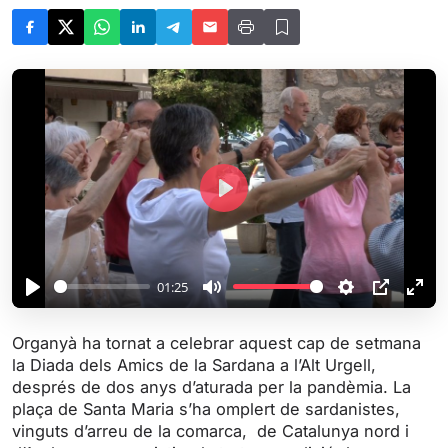
P
l
a
y
01:25
P
M
S
P
E
l
u
e
I
n
Organyà ha tornat a celebrar aquest cap de setmana
a
t
t
P
t
la Diada dels Amics de la Sardana a l’Alt Urgell,
y
e
t
e
després de dos anys d’aturada per la pandèmia. La
i
r
plaça de Santa Maria s’ha omplert de sardanistes,
vinguts d’arreu de la comarca, de Catalunya nord i
n
f