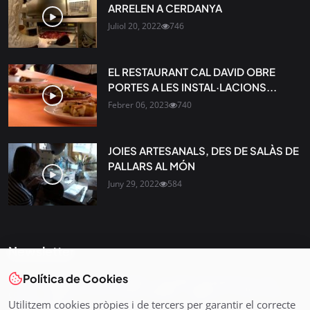
ARRELEN A CERDANYA
Juliol 20, 2022
746
EL RESTAURANT CAL DAVID OBRE
PORTES A LES INSTAL·LACIONS...
Febrer 06, 2023
740
JOIES ARTESANALS, DES DE SALÀS DE
PALLARS AL MÓN
Juny 29, 2022
584
Newsletter
Política de Cookies
Tota l’actualitat, seleccionada i enviada directament al teu
correu. Subscriu-te al nostre butlletí i segueix la informació
Utilitzem cookies pròpies i de tercers per garantir el correcte
que importa.