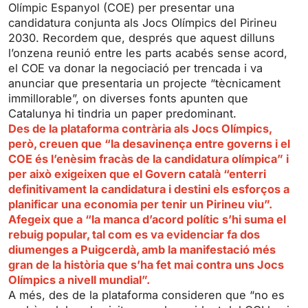
i
r
Olímpic Espanyol (COE) per presentar una
candidatura conjunta als Jocs Olímpics del Pirineu
n
f
2030. Recordem que, després que aquest dilluns
g
u
l’onzena reunió entre les parts acabés sense acord,
s
l
el COE va donar la negociació per trencada i va
l
anunciar que presentaria un projecte “tècnicament
s
immillorable”, on diverses fonts apunten que
c
Catalunya hi tindria un paper predominant.
r
Des de la plataforma contrària als Jocs Olímpics,
però, creuen que “la desavinença entre governs i el
e
COE és l’enèsim fracàs de la candidatura olímpica” i
e
per això exigeixen que el Govern català “enterri
n
definitivament la candidatura i destini els esforços a
planificar una economia per tenir un Pirineu viu”.
Afegeix que a “la manca d’acord polític s’hi suma el
rebuig popular, tal com es va evidenciar fa dos
diumenges a Puigcerdà, amb la manifestació més
gran de la història que s’ha fet mai contra uns Jocs
Olímpics a nivell mundial”.
A més, des de la plataforma consideren que “no es