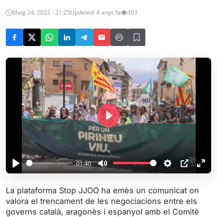
Maig 24, 2022 - 21:25
Updated: 4 anys fa
303
P
l
a
y
01:40
P
M
S
P
E
l
u
e
I
n
La plataforma Stop JJOO ha emès un comunicat on
a
t
t
P
t
valora el trencament de les negociacions entre els
y
e
t
e
governs català, aragonès i espanyol amb el Comitè