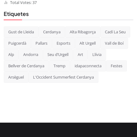
Total Votes: 37
Etiquetes
Gust de Lleida
Cerdanya
Alta Ribagorça
Cadí La Seu
Puigcerdà
Pallars
Esports
Alt Urgell
Vall de Boí
Alp
Andorra
Seu d’Urgell
Art
Llívia
Bellver de Cerdanya
Tremp
idapaconnecta
Festes
Arsèguel
L'Occident Summerfest Cerdanya