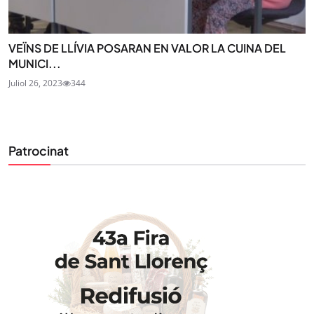
VEÏNS DE LLÍVIA POSARAN EN VALOR LA CUINA DEL
MUNICI...
Juliol 26, 2023
344
STAY UPDATED
Uneix-te al nostre butlletí
Patrocinat
Tota l’actualitat, seleccionada i enviada directament
al teu correu. Subscriu-te al nostre butlletí i segueix
la informació que importa.
SUBSCRIU-TE