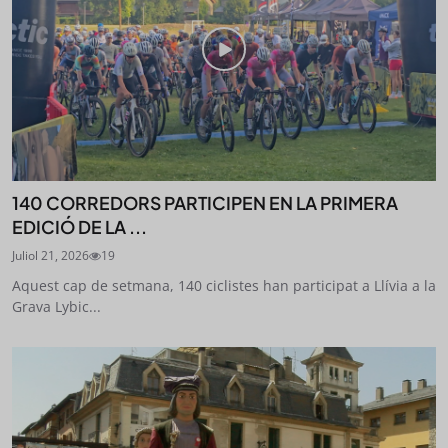
SUBSCRIU-TE
140 CORREDORS PARTICIPEN EN LA PRIMERA
EDICIÓ DE LA ...
Juliol 21, 2026
19
Aquest cap de setmana, 140 ciclistes han participat a Llívia a la
Grava Lybic...