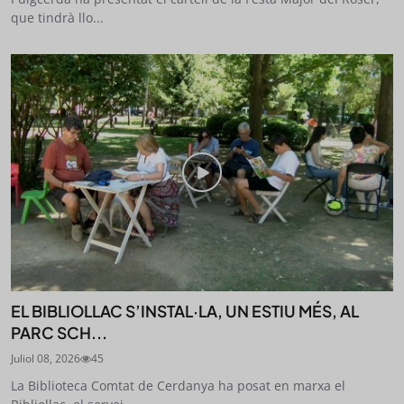
que tindrà llo...
EL BIBLIOLLAC S’INSTAL·LA, UN ESTIU MÉS, AL
PARC SCH...
Juliol 08, 2026
45
La Biblioteca Comtat de Cerdanya ha posat en marxa el