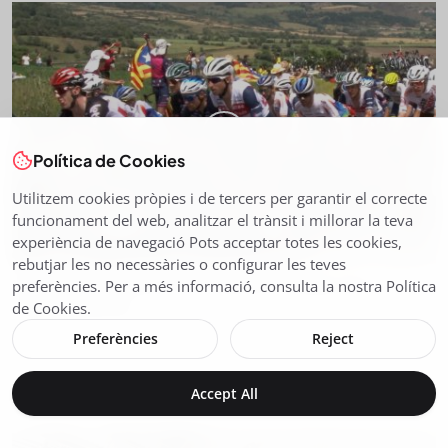
Política de Cookies
Utilitzem cookies pròpies i de tercers per garantir el correcte
funcionament del web, analitzar el trànsit i millorar la teva
experiència de navegació Pots acceptar totes les cookies,
rebutjar les no necessàries o configurar les teves
IMPORTANTS AFECTACIONS DE MOBILITAT A LA
preferències. Per a més informació, consulta la nostra Política
de Cookies.
CERDANYA PE...
Preferències
Reject
Juliol 03, 2026
44
El pas del Tour de França per la Cerdanya provocarà el 6 de
juliol importants...
Accept All