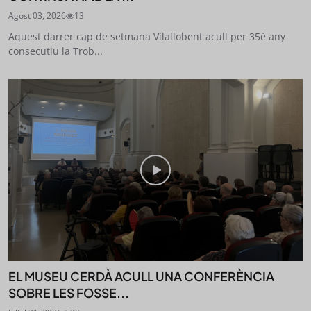
Agost 03, 2026
13
Aquest darrer cap de setmana Vilallobent acull per 35è any
consecutiu la Trob...
EL MUSEU CERDÀ ACULL UNA CONFERÈNCIA
SOBRE LES FOSSE...