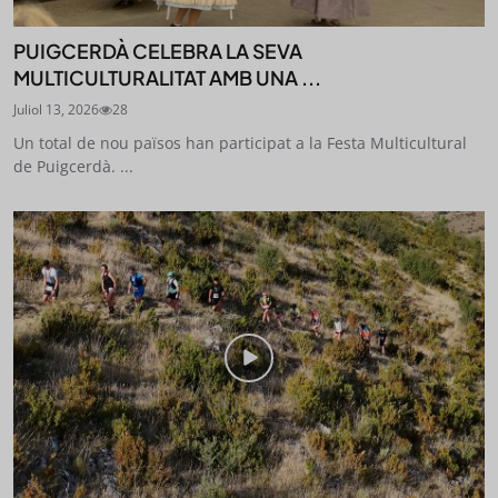
PUIGCERDÀ CELEBRA LA SEVA
MULTICULTURALITAT AMB UNA ...
Juliol 13, 2026
28
Un total de nou països han participat a la Festa Multicultural
de Puigcerdà. ...