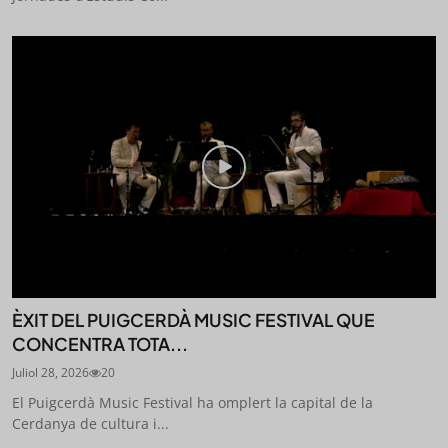
ÈXIT DEL PUIGCERDÀ MUSIC FESTIVAL QUE
CONCENTRA TOTA...
Juliol 28, 2026
20
El Puigcerdà Music Festival ha omplert la capital de la
Cerdanya de cultura i...