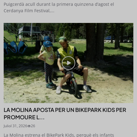
Puigcerdà acull durant la primera quinzena d’agost el
Cerdanya Film Festival,...
LA MOLINA APOSTA PER UN BIKEPARK KIDS PER
PROMOURE L...
Juliol 31, 2026
26
La Molina estrena el BikePark Kids, perquè els infants