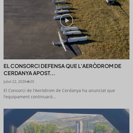
EL CONSORCI DEFENSA QUE L’AERÒDROM DE
CERDANYA APOST...
Juliol 22, 2026
20
El Consorci de l’Aeròdrom de Cerdanya ha anunciat que
l’equipament continuarà...
STAY UPDATED
Uneix-te al nostre butlletí
Tota l’actualitat, seleccionada i enviada directament
al teu correu. Subscriu-te al nostre butlletí i segueix
la informació que importa.