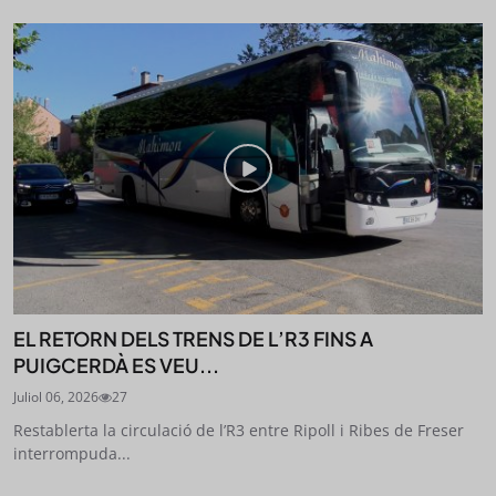
EL RETORN DELS TRENS DE L’R3 FINS A
PUIGCERDÀ ES VEU...
Juliol 06, 2026
27
Restablerta la circulació de l’R3 entre Ripoll i Ribes de Freser
interrompuda...