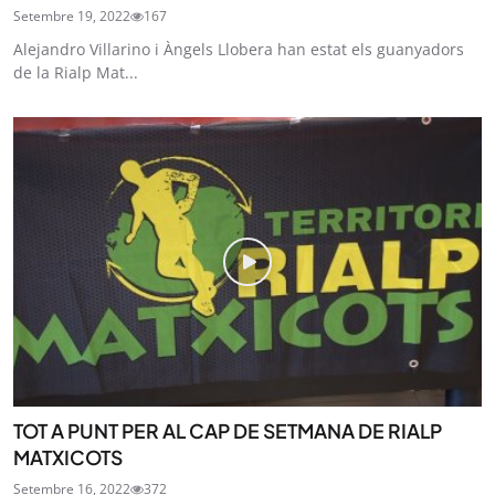
Setembre 19, 2022
167
Alejandro Villarino i Àngels Llobera han estat els guanyadors
de la Rialp Mat...
TOT A PUNT PER AL CAP DE SETMANA DE RIALP
MATXICOTS
Setembre 16, 2022
372