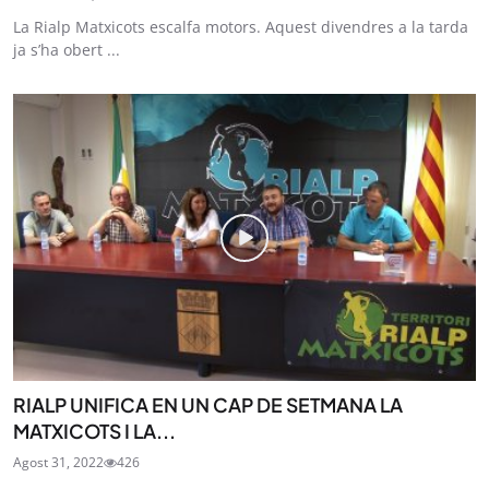
La Rialp Matxicots escalfa motors. Aquest divendres a la tarda
ja s’ha obert ...
RIALP UNIFICA EN UN CAP DE SETMANA LA
MATXICOTS I LA...
Agost 31, 2022
426