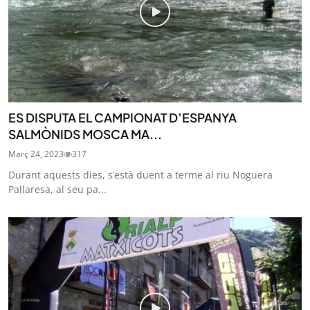
ES DISPUTA EL CAMPIONAT D’ESPANYA
SALMÒNIDS MOSCA MA...
Març 24, 2023
317
Durant aquests dies, s’està duent a terme al riu Noguera
Pallaresa, al seu pa...
STAY UPDATED
Uneix-te al nostre butlletí
Tota l’actualitat, seleccionada i enviada directament
al teu correu. Subscriu-te al nostre butlletí i segueix
la informació que importa.