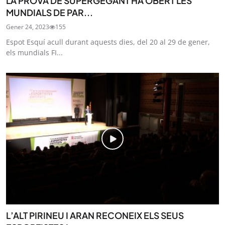
LA PROVA DE SUPERGEGANT HA OBERT LES
MUNDIALS DE PAR...
Gener 24, 2023
155
Espot Esquí acull durant aquests dies, del 20 al 29 de gener,
els mundials FI...
L’ALT PIRINEU I ARAN RECONEIX ELS SEUS