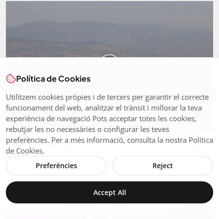
Política de Cookies
Utilitzem cookies pròpies i de tercers per garantir el correcte
funcionament del web, analitzar el trànsit i millorar la teva
experiència de navegació Pots acceptar totes les cookies,
rebutjar les no necessàries o configurar les teves
EL GEOPARC ORÍGENS ULTIMA EL PLA DIRECTOR
preferències. Per a més informació, consulta la nostra Política
de Cookies.
PER ALS PR...
Preferències
Reject
Novembre 11, 2025
110
El Geoparc Orígens està definint les estratègies a seguir en el
nou Pla Direc...
Accept All