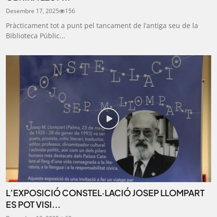
Desembre 17, 2025
156
Pràcticament tot a punt pel tancament de l’antiga seu de la
Biblioteca Públic...
L’EXPOSICIÓ CONSTEL·LACIÓ JOSEP LLOMPART
ES POT VISI...