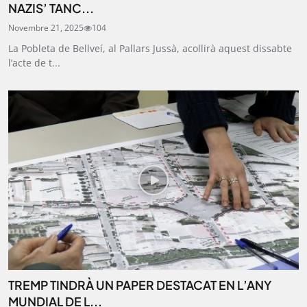
NAZIS’ TANC...
Novembre 21, 2025
104
La Pobleta de Bellveí, al Pallars Jussà, acollirà aquest dissabte
l’acte de t...
TREMP TINDRÀ UN PAPER DESTACAT EN L’ANY
MUNDIAL DE L...