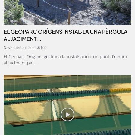
EL GEOPARC ORÍGENS INSTAL·LA UNA PÈRGOLA
AL JACIMENT...
Novembre 27, 2025
109
El Geoparc Orígens gestiona la instal·lació d’un punt d’ombra
al jaciment pal...