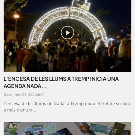
L’ENCESA DE LES LLUMS A TREMP INICIA UNA
AGENDA NADA...
Desembre 09, 2025
94
L’encesa de les llums de Nadal a Tremp dóna el tret de sortida
a més d’una tr...