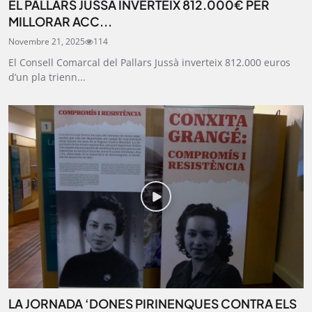
EL PALLARS JUSSÀ INVERTEIX 812.000€ PER
MILLORAR ACC...
Novembre 21, 2025
114
El Consell Comarcal del Pallars Jussà inverteix 812.000 euros
d’un pla trienn...
LA JORNADA ‘DONES PIRINENQUES CONTRA ELS