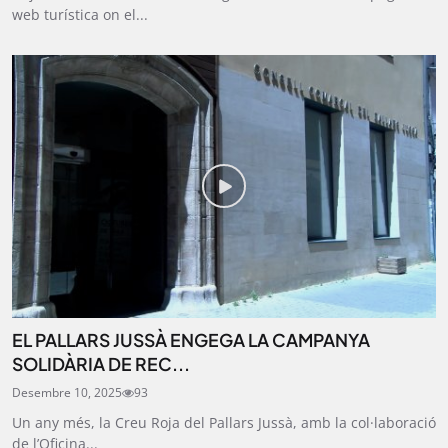
web turística on el...
EL PALLARS JUSSÀ ENGEGA LA CAMPANYA
SOLIDÀRIA DE REC...
Desembre 10, 2025
93
Un any més, la Creu Roja del Pallars Jussà, amb la col·laboració
de l’Oficina...