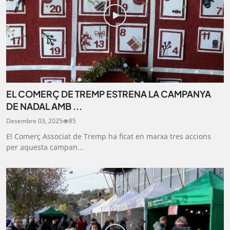
EL COMERÇ DE TREMP ESTRENA LA CAMPANYA
DE NADAL AMB ...
Desembre 03, 2025
85
El Comerç Associat de Tremp ha ficat en marxa tres accions
per aquesta campan...