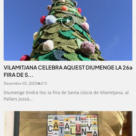
VILAMITJANA CELEBRA AQUEST DIUMENGE LA 26a
FIRA DE S...
Desembre 05, 2025
215
Diumenge tindrà lloc la Fira de Santa Llúcia de Vilamitjana, al
Pallars Jussà...
STAY UPDATED
Uneix-te al nostre butlletí
Tota l’actualitat, seleccionada i enviada directament
al teu correu. Subscriu-te al nostre butlletí i segueix
la informació que importa.