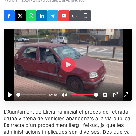
Juny 11, 2024 - 21:27
Updated: 2 anys fa
108
P
l
a
y
02:38
P
M
S
P
E
l
u
e
I
n
L'Ajuntament de Llívia ha iniciat el procés de retirada
a
t
t
P
t
d'una vintena de vehicles abandonats a la via pública.
y
e
t
e
Es tracta d'un procediment llarg i feixuc, ja que les
i
r
administracions implicades són diverses. Des que va