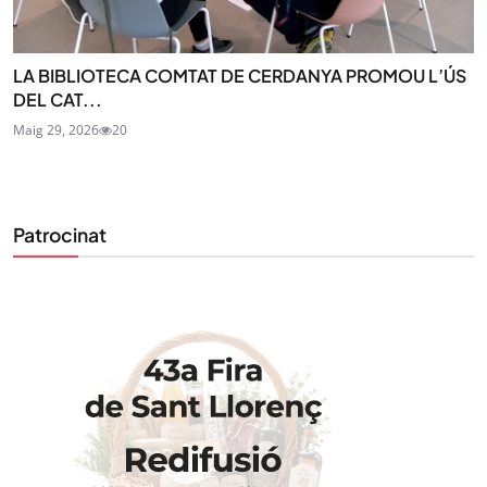
LA BIBLIOTECA COMTAT DE CERDANYA PROMOU L’ÚS
DEL CAT...
Maig 29, 2026
20
STAY UPDATED
Uneix-te al nostre butlletí
Patrocinat
Tota l’actualitat, seleccionada i enviada directament
al teu correu. Subscriu-te al nostre butlletí i segueix
la informació que importa.
SUBSCRIU-TE