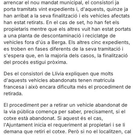
arrencar el nou mandat municipal, el consistori ja
n
f
porta tramitats vint expedients i, d'aquests, quinze ja
g
u
han arribat a la seva finalització i els vehicles afectats
s
l
han estat retirats. En el cas de set, ho han fet els
l
propietaris mentre que els altres vuit han estat portats
s
a una planta de descontaminació i reciclatge de
c
vehicles fora d'ús a Berga. Els altres cinc expedients,
r
es troben en fases diferents de la seva tramitació i
s'espera que, en la majoria dels casos, la finalització
e
del procés estigui pròxima.
e
n
Des el consistori de Llívia expliquen que molts
d'aquests vehicles abandonats tenen matricula
francesa i això encara dificulta més el procediment de
retirada.
El procediment per a retirar un vehicle abandonat de
la via pública comença per saber, precisament, si el
cotxe està abandonat. Si aquest és el cas,
l'Ajuntament inicia el requeriment al propietari i se li
demana que retiri el cotxe. Però si no el localitzen, cal