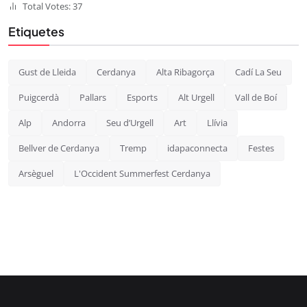
Total Votes: 37
Etiquetes
Gust de Lleida
Cerdanya
Alta Ribagorça
Cadí La Seu
Puigcerdà
Pallars
Esports
Alt Urgell
Vall de Boí
Alp
Andorra
Seu d’Urgell
Art
Llívia
Bellver de Cerdanya
Tremp
idapaconnecta
Festes
Arsèguel
L'Occident Summerfest Cerdanya