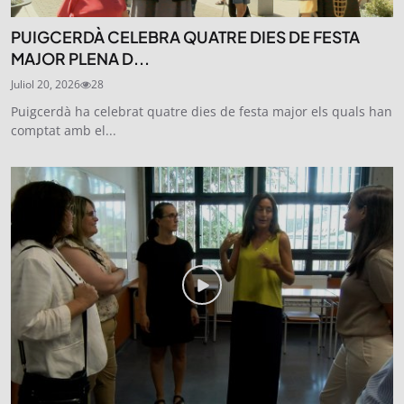
PUIGCERDÀ CELEBRA QUATRE DIES DE FESTA
MAJOR PLENA D...
Juliol 20, 2026
28
Puigcerdà ha celebrat quatre dies de festa major els quals han
comptat amb el...