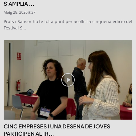
S’AMPLIA ...
Maig 28, 2026
37
Prats i Sansor ho té tot a punt per acollir la cinquena edició del
Festival S...
CINC EMPRESES I UNA DESENA DE JOVES
PARTICIPEN AL 1R...