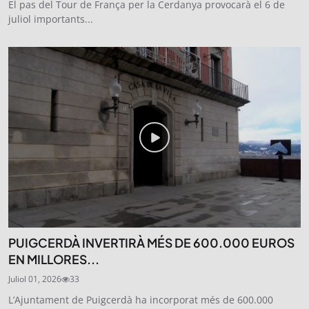
El pas del Tour de França per la Cerdanya provocarà el 6 de
juliol importants...
PUIGCERDÀ INVERTIRÀ MÉS DE 600.000 EUROS
EN MILLORES...
Juliol 01, 2026
33
L’Ajuntament de Puigcerdà ha incorporat més de 600.000