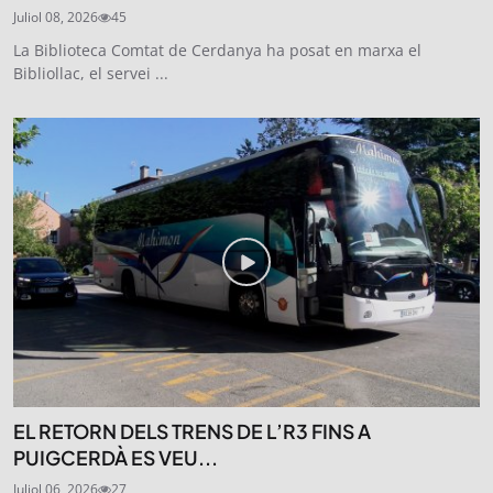
Juliol 08, 2026
45
La Biblioteca Comtat de Cerdanya ha posat en marxa el
Bibliollac, el servei ...
EL RETORN DELS TRENS DE L’R3 FINS A
PUIGCERDÀ ES VEU...
Juliol 06, 2026
27