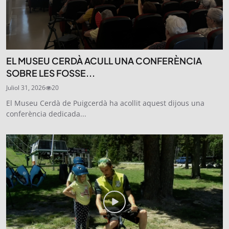
EL MUSEU CERDÀ ACULL UNA CONFERÈNCIA
SOBRE LES FOSSE...
Juliol 31, 2026
20
El Museu Cerdà de Puigcerdà ha acollit aquest dijous una
conferència dedicada...