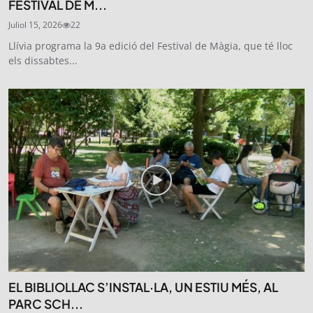
FESTIVAL DE M...
Juliol 15, 2026
22
Llívia programa la 9a edició del Festival de Màgia, que té lloc
els dissabtes...
EL BIBLIOLLAC S’INSTAL·LA, UN ESTIU MÉS, AL
PARC SCH...