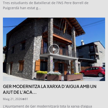
Tres estudiants de Batxillerat de l’INS Pere Borrell de
Puigcerdà han estat g...
GER MODERNITZA LA XARXA D’AIGUA AMB UN
AJUT DE L’ACA...
Maig 21, 2026
81
L’Ajuntament de Ger modernitzarà tota la xarxa d’aigua