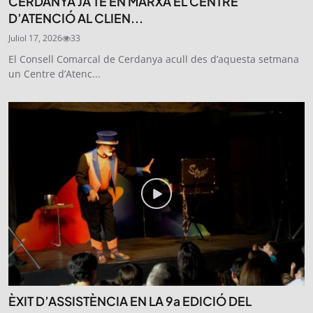
CERDANYA JA TÉ EN MARXA EL CENTRE
D’ATENCIÓ AL CLIEN...
Juliol 17, 2026
33
El Consell Comarcal de Cerdanya acull des d’aquesta setmana
un Centre d’Atenc...
ÈXIT D’ASSISTÈNCIA EN LA 9a EDICIÓ DEL