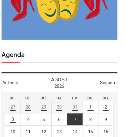
Agenda
 butlletí
viada
-te al nostre
e importa.