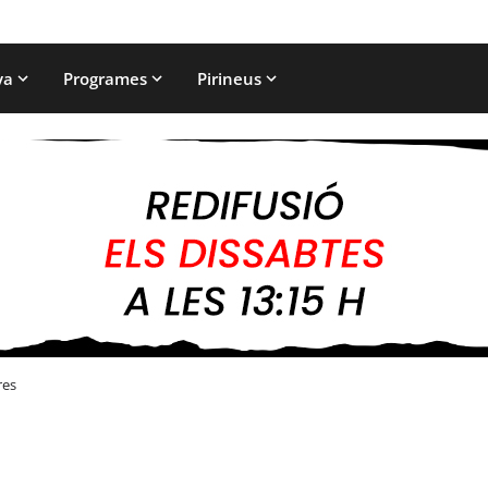
ya
Programes
Pirineus
res