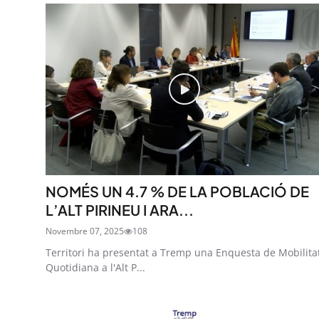
NOMÉS UN 4.7 % DE LA POBLACIÓ DE
L’ALT PIRINEU I ARA...
Novembre 07, 2025
108
Territori ha presentat a Tremp una Enquesta de Mobilita
Quotidiana a l'Alt P...