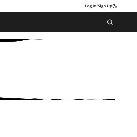
Log In
/
Sign Up