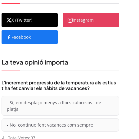
X (Twitter)
Instagram
Facebook
La teva opinió importa
L'increment progressiu de la temperatura als estius
t'ha fet canviar els hàbits de vacances?
- Sí, em desplaço menys a llocs calorosos i de
platja
- No, continuo fent vacances com sempre
Total Votes: 37