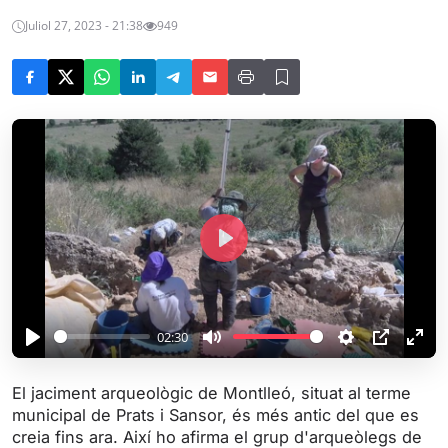
Juliol 27, 2023 - 21:38
949
P
l
a
y
02:30
P
M
S
P
E
l
u
e
I
n
El jaciment arqueològic de Montlleó, situat al terme
a
t
t
P
t
municipal de Prats i Sansor, és més antic del que es
y
e
t
e
creia fins ara. Així ho afirma el grup d'arqueòlegs de