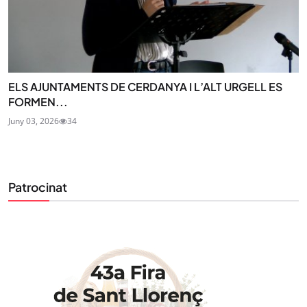
ELS AJUNTAMENTS DE CERDANYA I L’ALT URGELL ES
FORMEN...
Juny 03, 2026
34
STAY UPDATED
Uneix-te al nostre butlletí
Tota l’actualitat, seleccionada i enviada directament
Patrocinat
al teu correu. Subscriu-te al nostre butlletí i segueix
la informació que importa.
SUBSCRIU-TE