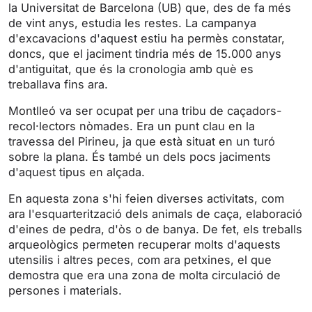
i
r
la Universitat de Barcelona (UB) que, des de fa més
de vint anys, estudia les restes. La campanya
n
f
d'excavacions d'aquest estiu ha permès constatar,
g
u
doncs, que el jaciment tindria més de 15.000 anys
s
l
d'antiguitat, que és la cronologia amb què es
l
treballava fins ara.
s
Montlleó va ser ocupat per una tribu de caçadors-
c
recol·lectors nòmades. Era un punt clau en la
r
travessa del Pirineu, ja que està situat en un turó
e
sobre la plana. És també un dels pocs jaciments
e
d'aquest tipus en alçada.
n
En aquesta zona s'hi feien diverses activitats, com
ara l'esquarterització dels animals de caça, elaboració
d'eines de pedra, d'òs o de banya. De fet, els treballs
arqueològics permeten recuperar molts d'aquests
utensilis i altres peces, com ara petxines, el que
demostra que era una zona de molta circulació de
persones i materials.