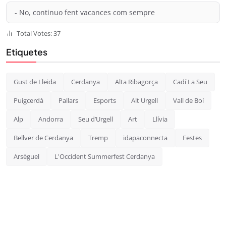
- No, continuo fent vacances com sempre
Total Votes: 37
Etiquetes
Gust de Lleida
Cerdanya
Alta Ribagorça
Cadí La Seu
Puigcerdà
Pallars
Esports
Alt Urgell
Vall de Boí
Alp
Andorra
Seu d’Urgell
Art
Llívia
Bellver de Cerdanya
Tremp
idapaconnecta
Festes
Arsèguel
L'Occident Summerfest Cerdanya