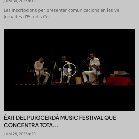
Juliol 30, 2026
13
Les inscripcions per presentar comunicacions en les VII
Jornades d’Estudis Co...
ÈXIT DEL PUIGCERDÀ MUSIC FESTIVAL QUE
CONCENTRA TOTA...
Juliol 28, 2026
20