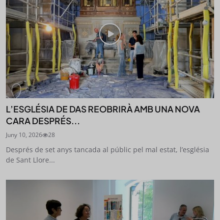
L’ESGLÉSIA DE DAS REOBRIRÀ AMB UNA NOVA
CARA DESPRÉS...
Juny 10, 2026
28
Després de set anys tancada al públic pel mal estat, l’església
de Sant Llore...
STAY UPDATED
Uneix-te al nostre butlletí
Tota l’actualitat, seleccionada i enviada directament
al teu correu. Subscriu-te al nostre butlletí i segueix
la informació que importa.