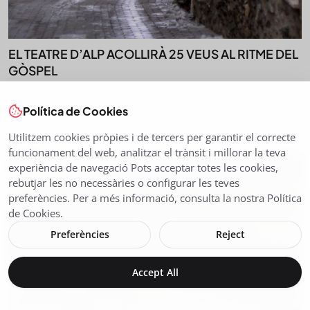
EL TEATRE D’ALP ACOLLIRÀ 25 VEUS AL RITME DEL
GÒSPEL
Desembre 24, 2025
162
Política de Cookies
Un cor format per 25 veus actuarà al Teatre d’Alp el pròxim 3
de gener. The B...
Utilitzem cookies pròpies i de tercers per garantir el correcte
funcionament del web, analitzar el trànsit i millorar la teva
experiència de navegació Pots acceptar totes les cookies,
rebutjar les no necessàries o configurar les teves
preferències. Per a més informació, consulta la nostra Política
de Cookies.
Preferències
Reject
Accept All